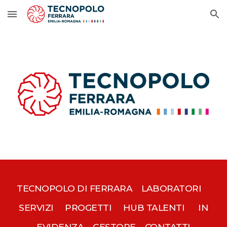
Skip to main content
Skip to navigation
TECNOPOLO DI FERRARA
LABORATORI
SERVIZI
PROGETTI
HUB TALENTI
IN
EVIDENZA
GESTORE
CONTATTI