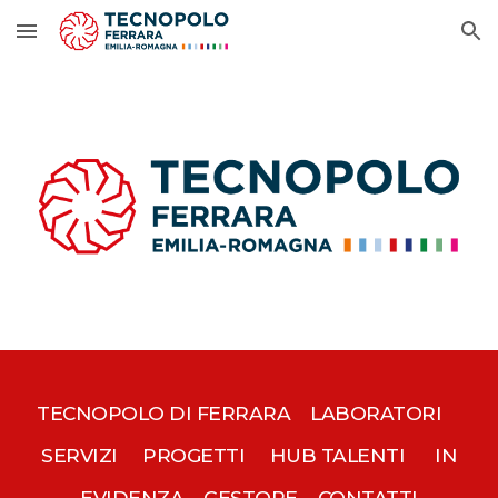
Skip to main content
Skip to navigation
TECNOPOLO DI FERRARA
LABORATORI
SERVIZI
PROGETTI
HUB TALENTI
IN
EVIDENZA
GESTORE
CONTATTI