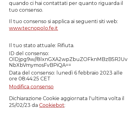
quando ci hai contattati per quanto riguarda il
tuo consenso.
Il tuo consenso si applica ai seguenti siti web:
www.tecnopolo.fe.it
Il tuo stato attuale: Rifiuta.
ID del consenso:
OlDjpg9w//8lxnGXA2wpZbuZOFknMBzB5RJUv
NbXbVmymosFvBPiQA==
Data del consenso: lunedì 6 febbraio 2023 alle
ore 08:44:25 CET
Modifica consenso
Dichiarazione Cookie aggiornata l'ultima volta il
25/02/23 da
Cookiebot
: