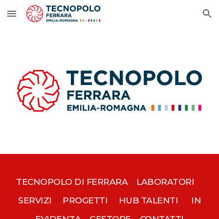
Skip to main content
Skip to navigation
TECNOPOLO DI FERRARA
LABORATORI
SERVIZI
PROGETTI
HUB TALENTI
IN
EVIDENZA
GESTORE
CONTATTI