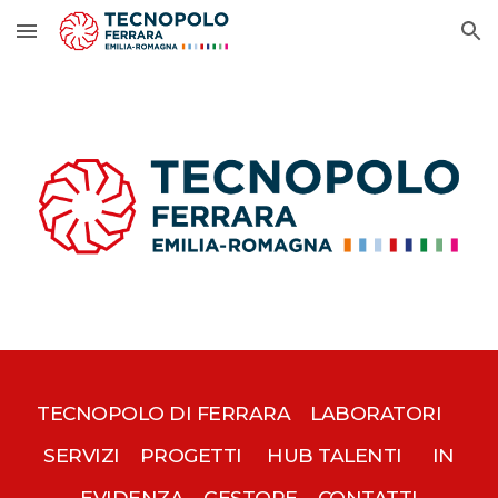
Skip to main content
Skip to navigation
TECNOPOLO DI FERRARA
LABORATORI
SERVIZI
PROGETTI
HUB TALENTI
IN
EVIDENZA
GESTORE
CONTATTI